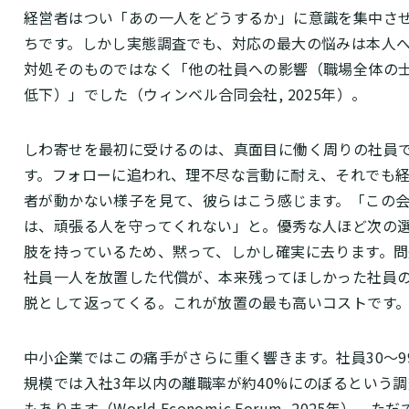
経営者はつい「あの一人をどうするか」に意識を集中さ
ちです。しかし実態調査でも、対応の最大の悩みは本人
対処そのものではなく「他の社員への影響（職場全体の
低下）」でした（ウィンベル合同会社, 2025年）。
しわ寄せを最初に受けるのは、真面目に働く周りの社員
す。フォローに追われ、理不尽な言動に耐え、それでも
者が動かない様子を見て、彼らはこう感じます。「この
は、頑張る人を守ってくれない」と。優秀な人ほど次の
肢を持っているため、黙って、しかし確実に去ります。問
社員一人を放置した代償が、本来残ってほしかった社員
脱として返ってくる。これが放置の最も高いコストです
中小企業ではこの痛手がさらに重く響きます。社員30〜9
規模では入社3年以内の離職率が約40%にのぼるという調
もあります（World Economic Forum, 2025年）。た