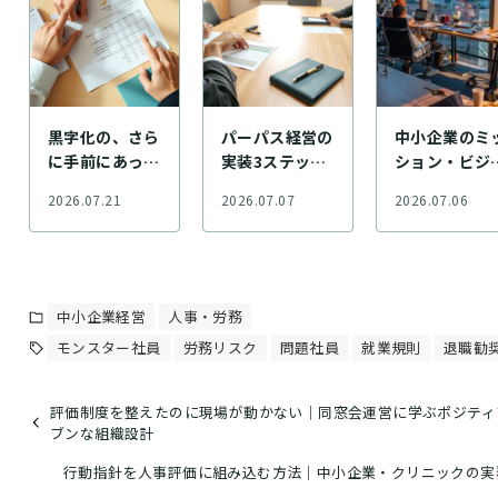
黒字化の、さら
パーパス経営の
中小企業のミ
に手前にあった
実装3ステップ
ション・ビジ
話 — クリニッ
｜策定した理念
ン策定手順｜
2026.07.21
2026.07.07
2026.07.06
ク経営の損益分
を経営判断の軸
継者も使える
岐点と資金繰り
にする方法
め方
中小企業経営
人事・労務
モンスター社員
労務リスク
問題社員
就業規則
退職勧
評価制度を整えたのに現場が動かない｜同窓会運営に学ぶポジティ
ブンな組織設計
行動指針を人事評価に組み込む方法｜中小企業・クリニックの実