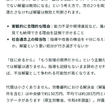
でない解雇は無効になる」という考え方で、次の2つを両
満たさなければ解雇は無効と判断されます。
客観的に合理的な理由
：能力不足や規律違反など、誰
見ても納得できる理由を証拠で示せること
社会通念上の相当性
：指導や改善の機会を十分に与え
か、解雇という重い処分が行き過ぎでないか
「目に余るから」「もう我慢の限界だから」という主観
では解雇は通りません。指導も記録もないまま辞めさせ
ば、不当解雇として争われる可能性が高くなります。
代償は小さくありません。労働審判における解決金（解
件を含む）は中央値で約150万円、平均では約285万円と
うデータがあります（厚生労働省、令和4年調査）。弁護