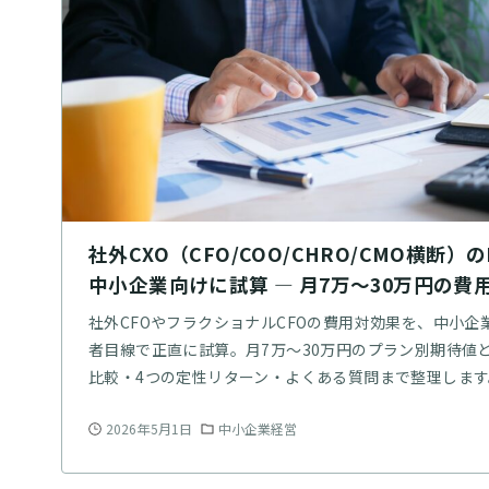
社外CXO（CFO/COO/CHRO/CMO横断）の
中小企業向けに試算 — 月7万〜30万円の費
社外CFOやフラクショナルCFOの費用対効果を、中小企
者目線で正直に試算。月7万〜30万円のプラン別期待値
比較・4つの定性リターン・よくある質問まで整理します
2026年5月1日
中小企業経営