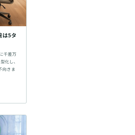
腕は5タ
とに千差万
類型化し、
不向きま