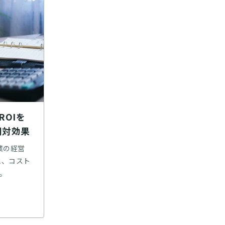
ROIを
用対効果
業の経営
と、コスト
。