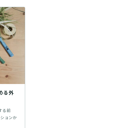
める外
する前
ッションか