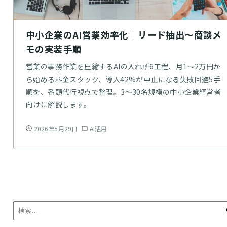
中小企業のAI営業効率化｜リード抽出〜商談メ
モの実装手順
営業の事務作業を圧縮するAIの入れ所6工程、月1〜2万円か
ら始める料金スタック、導入42%が中止になる失敗回避5手
順を、番頭代行視点で整理。3〜30名規模の中小企業経営者
向けに解説します。
2026年5月29日
AI活用