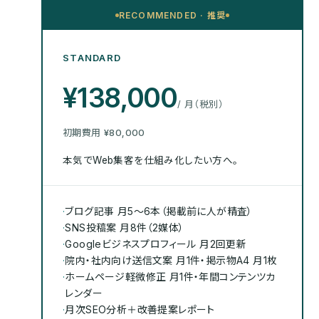
RECOMMENDED · 推奨
STANDARD
¥138,000
/ 月（税別）
初期費用
¥80,000
本気でWeb集客を仕組み化したい方へ。
·
ブログ記事 月5〜6本（掲載前に人が精査）
·
SNS投稿案 月8件（2媒体）
·
Googleビジネスプロフィール 月2回更新
·
院内・社内向け送信文案 月1件・掲示物A4 月1枚
·
ホームページ軽微修正 月1件・年間コンテンツカ
レンダー
·
月次SEO分析＋改善提案レポート