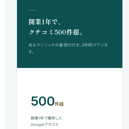
開業1年で、
クチコミ500件超。
あるクリニックの番頭代行を、3年続けていま
す。
500
件超
開業1年で獲得した
Googleクチコミ